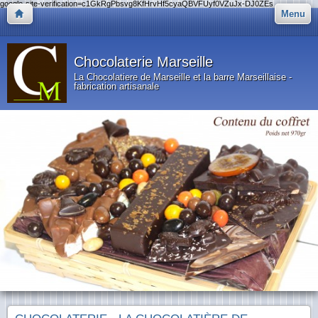
google-site-verification=c1GkRgPbsvg8KfHrvHf5cyaQBVFUyf0VZuJx-DJ0ZEs
Menu
Chocolaterie Marseille
La Chocolatiere de Marseille et la barre Marseillaise -
fabrication artisanale