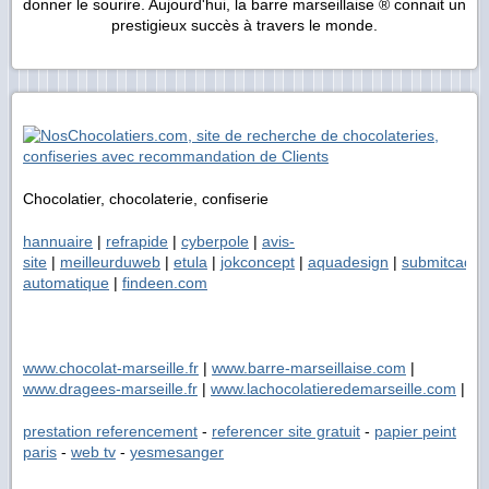
donner le sourire. Aujourd'hui, la barre marseillaise ® connait un
prestigieux succès à travers le monde.
Chocolatier, chocolaterie, confiserie
hannuaire
|
refrapide
|
cyberpole
|
avis-
site
|
meilleurduweb
|
etula
|
jokconcept
|
aquadesign
|
submitcad
|
automatique
|
findeen.com
www.chocolat-marseille.fr
|
www.barre-marseillaise.com
|
www.dragees-marseille.fr
|
www.lachocolatieredemarseille.com
|
prestation referencement
-
referencer site gratuit
-
papier peint
paris
-
web tv
-
yesmesanger